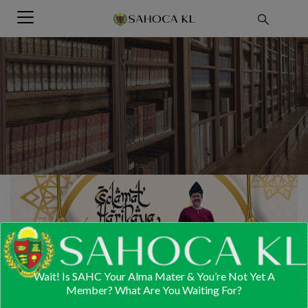
modal-check
Wait! Is SAHC Your Alma Mater & You’re Not Yet A
Member? What Are You Waiting For?