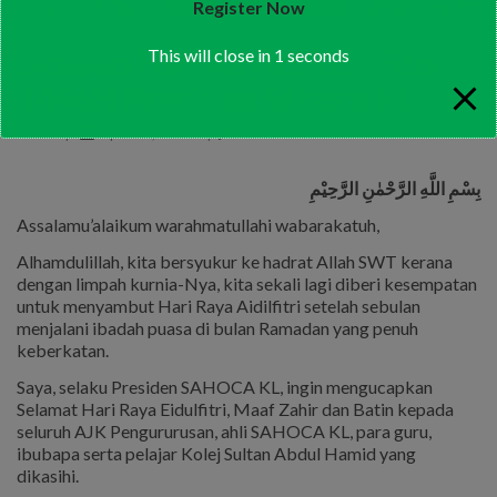
Register Now
Ucapan Hari Raya Eidul Fitri
This will close in
1
seconds
1446H Presiden Sahoca KL
News
|
April 14, 2025
|
sahoca kl
بِسْمِ اللَّهِ الرَّحْمٰنِ الرَّحِيْمِ
Assalamu’alaikum warahmatullahi wabarakatuh,
Alhamdulillah, kita bersyukur ke hadrat Allah SWT kerana
dengan limpah kurnia-Nya, kita sekali lagi diberi kesempatan
untuk menyambut Hari Raya Aidilfitri setelah sebulan
menjalani ibadah puasa di bulan Ramadan yang penuh
keberkatan.
Saya, selaku Presiden SAHOCA KL, ingin mengucapkan
Selamat Hari Raya Eidulfitri, Maaf Zahir dan Batin kepada
seluruh AJK Pengururusan, ahli SAHOCA KL, para guru,
ibubapa serta pelajar Kolej Sultan Abdul Hamid yang
dikasihi.